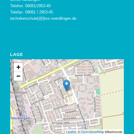
Telefon: 09081/2953-40
Telefax: 09081 / 2953-45
technikerschule[@]bsz-noerdlingen.de
LAGE
+
−
Leaflet
, ©
OpenStreetMap
Mitwirkende