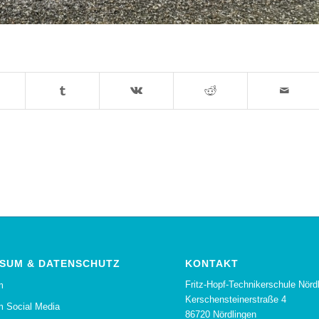
SUM & DATENSCHUTZ
KONTAKT
Fritz-Hopf-Technikerschule Nörd
m
Kerschensteinerstraße 4
 Social Media
86720 Nördlingen