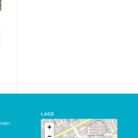
LAGE
lingen
+
−