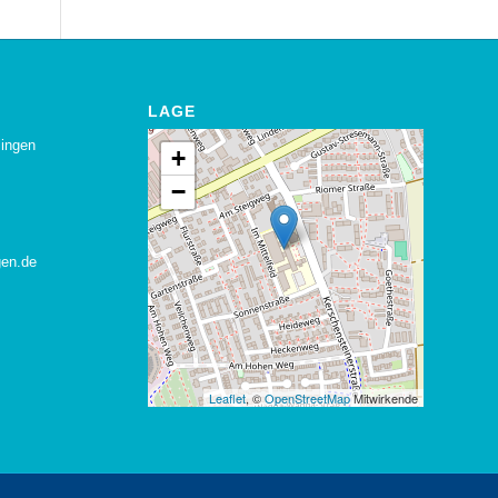
LAGE
lingen
+
−
gen.de
Leaflet
, ©
OpenStreetMap
Mitwirkende