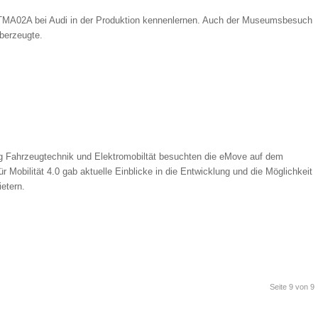
 TMA02A bei Audi in der Produktion kennenlernen. Auch der Museumsbesuch
überzeugte.
g Fahrzeugtechnik und Elektromobiltät besuchten die eMove auf dem
obilität 4.0 gab aktuelle Einblicke in die Entwicklung und die Möglichkeit
etern.
Seite 9 von 9