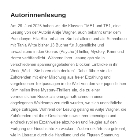
Autorinnenlesung
Am 26. Juni 2025 haben wir, die Klassen TME1 und TE1, eine
Lesung von der Autorin Antje Wagner, auch bekannt unter dem
Pseudonym Ella Blix, erhalten. Sie hat alleine und als Schreibduo
mit Tania Witte bisher 13 Bücher für Jugendliche und
Erwachsene in den Genres (Psycho-)Thriller, Mystery, Krimi und
Horror veröffentlicht. Während ihrer Lesung gab sie in
verschiedenen spannungsgeladenen Blöcken Einblicke in ihr
Werk „Wild – Sie hören dich denken“. Dabei führte sie die
Zuhörenden mit einer Mischung aus freier Erzählung und
vorgelesenen Textpassagen in die Welt von den vier jugendlichen
Kriminellen ihres Mystery-Thrillers ein, die zu einer
vermeintlichen Resozialisierungsmaßnahme in einem
abgelegenen Waldcamp verurteilt wurden, wo sich unerklärliche
Dinge zutragen. Während der Lesung gelang es Antje Wagner, die
Zuhörenden mit ihrer Geschichte sowie ihrer lebendigen und
eindrucksvollen Erzählweise abzuholen und Neugier auf den
Fortgang der Geschichte zu wecken. Zudem erklärte sie gekonnt,
wie in Literatur durch die Handlung und die Figuren Spannung