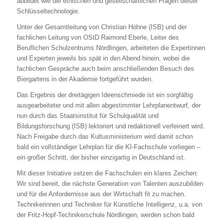
abbildet wie die ethischen und gesellschaftlichen Fragen dieser
Schlüsseltechnologie.
Unter der Gesamtleitung von Christian Höhne (ISB) und der
fachlichen Leitung von OStD Raimond Eberle, Leiter des
Beruflichen Schulzentrums Nördlingen, arbeiteten die Expertinnen
und Experten jeweils bis spät in den Abend hinein, wobei die
fachlichen Gespräche auch beim anschließenden Besuch des
Biergartens in der Akademie fortgeführt wurden.
Das Ergebnis der dreitägigen Ideenschmiede ist ein sorgfältig
ausgearbeiteter und mit allen abgestimmter Lehrplanentwurf, der
nun durch das Staatsinstitut für Schulqualität und
Bildungsforschung (ISB) lektoriert und redaktionell verfeinert wird.
Nach Freigabe durch das Kultusministerium wird damit schon
bald ein vollständiger Lehrplan für die KI-Fachschule vorliegen –
ein großer Schritt, der bisher einzigartig in Deutschland ist.
Mit dieser Initiative setzen die Fachschulen ein klares Zeichen:
Wir sind bereit, die nächste Generation von Talenten auszubilden
und für die Anfordernisse aus der Wirtschaft fit zu machen.
Technikerinnen und Techniker für Künstliche Intelligenz, u.a. von
der Fritz-Hopf-Technikerschule Nördlingen, werden schon bald