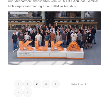
und Mechatronik absolvierten vom 28. bis 30. April das Seminar
Roboterprogrammierung 1 bei KUKA in Augsburg.
‹
1
2
3
4
Seite 2 von 9
›
»